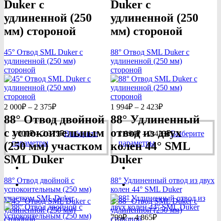
Duker с
Duker с
удлиненной (250
удлиненной (250
мм) стороной
мм) стороной
45° Отвод SML Duker с
88° Отвод SML Duker с
удлиненной (250 мм)
удлиненной (250 мм)
стороной
стороной
Диапазон
Диапазон
2 000
₽
–
2 375
₽
1 994
₽
–
2 423
₽
цен:
цен:
88° Отвод двойной
88° Удлиненный
2
1
с успокоительным
отвод из двух
Диапазон
Диапазон
000₽
994₽
2 000
₽
–
2 375
₽
Выберите
1 994
₽
–
2 423
₽
Выберите
цен:
цен:
Этот
–
Этот
–
параметры
параметры
(250 мм) участком
колен 44° SML
2
1
товар
2
товар
2
SML Duker
Duker
000₽
994₽
имеет
имеет
375₽
423₽
несколько
–
несколько
–
вариаций.
2
вариаций.
2
88° Отвод двойной с
88° Удлиненный отвод из двух
Опции
Опции
375₽
423₽
успокоительным (250 мм)
колен 44° SML Duker
можно
можно
участком SML Duker
выбрать
выбрать
на
на
Диапазон
799
₽
–
4 865
₽