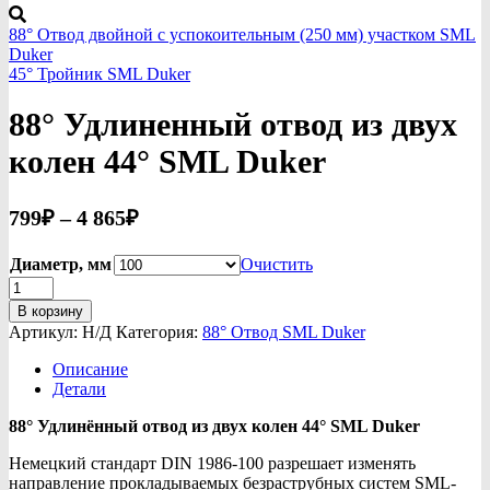
88° Отвод двойной с успокоительным (250 мм) участком SML
Duker
45° Тройник SML Duker
88° Удлиненный отвод из двух
колен 44° SML Duker
Диапазон
799
₽
–
4 865
₽
цен:
Диаметр, мм
799₽
Очистить
Количество
–
товара
В корзину
4
88°
Артикул:
Н/Д
Категория:
88° Отвод SML Duker
Удлиненный
865₽
отвод
Описание
из
Детали
двух
колен
88° Удлинённый отвод из двух колен 44° SML Duker
44°
SML
Немецкий стандарт DIN 1986-100 разрешает изменять
Duker
направление прокладываемых безраструбных систем SML-