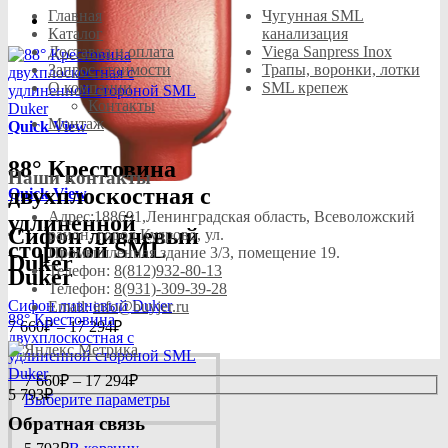
Главная
Чугунная SML
Каталог
канализация
Доставка и оплата
Viega Sanpress Inox
Запрос стоимости
Трапы, воронки, лотки
О компании
SML крепеж
Контакты
Монтаж
Quick View
88° Крестовина
Наши контакты
двухплоскостная с
Quick View
Адрес:
188691,Ленинградская область, Всеволожский
удлиненной
Сифон ливневый
район, город Кудрово, ул.
стороной SML
Промышленная здание 3/3, помещение 19.
Duker
Телефон:
8(812)932-80-13
Duker
Телефон:
8(931)-309-39-28
Сифон ливневый Duker
Email:
info@buyjer.ru
88° Крестовина
Диапазон
7 660
₽
–
17 294
₽
двухплоскостная с
цен:
удлиненной стороной SML
7
Duker
Диапазон
660₽
7 660
₽
–
17 294
₽
5 793
₽
цен:
–
Этот
Выберите параметры
7
17
товар
Обратная связь
660₽
имеет
294₽