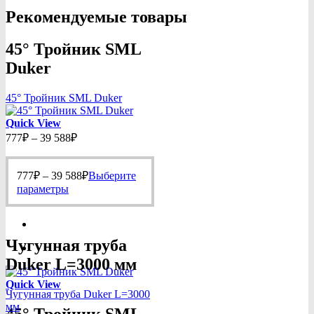
Рекомендуемые товары
45° Тройник SML
Duker
45° Тройник SML Duker
Quick View
Диапазон
777
₽
–
39 588
₽
цен:
777₽
Диапазон
777
₽
–
39 588
–
₽
Выберите
цен:
Этот
39
параметры
777₽
товар
588₽
имеет
–
несколько
39
вариаций.
588₽
Чугунная труба
Опции
Duker L=3000 мм
можно
выбрать
Quick View
на
Чугунная труба Duker L=3000
странице
мм