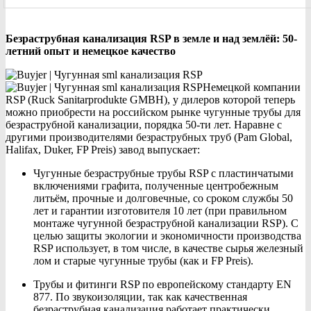
Безраструбная канализация RSP в земле и над землёй: 50-
летний опыт и немецкое качество
Немецкой компании
RSP (Ruck Sanitarprodukte GMBH), у дилеров которой теперь
можно приобрести на российском рынке чугунные трубы для
безраструбной канализации, порядка 50-ти лет. Наравне с
другими производителями безраструбных труб (Pam Global,
Halifax, Duker, FP Preis) завод выпускает:
Чугунные безраструбные трубы RSP с пластинчатыми
включениями графита, полученные центробежным
литьём, прочные и долговечные, со сроком службы 50
лет и гарантии изготовителя 10 лет (при правильном
монтаже чугунной безраструбной канализации RSP). С
целью защиты экологии и экономичности производства
RSP использует, в том числе, в качестве сырья железный
лом и старые чугунные трубы (как и FP Preis).
Трубы и фитинги RSP по европейскому стандарту EN
877. По звукоизоляции, так как качественная
безраструбная канализация работает практически