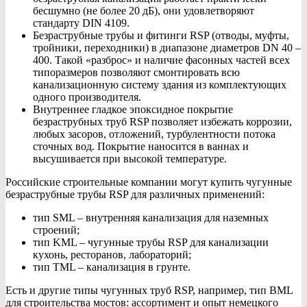
бесшумно (не более 20 дБ), они удовлетворяют
стандарту DIN 4109.
Безраструбные трубы и фитинги RSP (отводы, муфты,
тройники, переходники) в диапазоне диаметров DN 40 –
400. Такой «разброс» и наличие фасонных частей всех
типоразмеров позволяют смонтировать всю
канализационную систему здания из комплектующих
одного производителя.
Внутреннее гладкое эпоксидное покрытие
безраструбных труб RSP позволяет избежать коррозии,
любых засоров, отложений, турбулентности потока
сточных вод. Покрытие наносится в ваннах и
высушивается при высокой температуре.
Российские строительные компании могут купить чугунные
безраструбные трубы RSP для различных применений:
тип SML – внутренняя канализация для наземных
строений;
тип KML – чугунные трубы RSP для канализации
кухонь, ресторанов, лабораторий;
тип TML – канализация в грунте.
Есть и другие типы чугунных труб RSP, например, тип BML
для строительства мостов: ассортимент и опыт немецкого