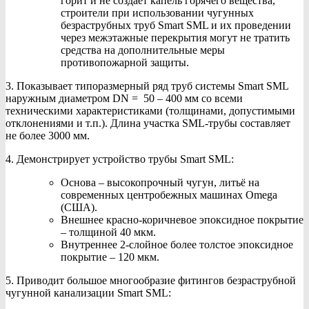
горит и не создаёт капель горячего вещества,
строители при использовании чугунных
безраструбных труб Smart SML и их проведении
через межэтажные перекрытия могут не тратить
средства на дополнительные меры
противопожарной защиты.
3. Показывает типоразмерный ряд труб системы Smart SML
наружным диаметром DN = 50 – 400 мм со всеми
техническими характеристиками (толщинами, допустимыми
отклонениями и т.п.). Длина участка SML-трубы составляет
не более 3000 мм.
4. Демонстрирует устройство трубы Smart SML:
Основа – высокопрочный чугун, литьё на
современных центробежных машинах Omega
(США).
Внешнее красно-коричневое эпоксидное покрытие
– толщиной 40 мкм.
Внутреннее 2-слойное более толстое эпоксидное
покрытие – 120 мкм.
5. Приводит большое многообразие фитингов безраструбной
чугунной канализации Smart SML: