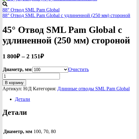
88° Отвод SML Pam Global
88° Отвод SML Pam Global с удлиненной (250 мм) стороной
45° Отвод SML Pam Global с
удлиненной (250 мм) стороной
Диапазон
1 800
₽
–
2 151
₽
цен:
1
Диаметр, мм
Очистить
Количество
800₽
товара
В корзину
–
45°
Артикул:
Н/Д
Категория:
Длинные отводы SML Pam Global
2
Отвод
SML
Детали
151₽
Pam
Global
Детали
с
удлиненной
(250
мм)
Диаметр, мм
100, 70, 80
стороной