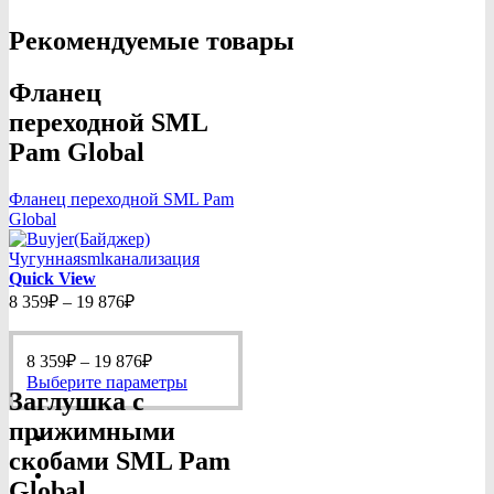
Рекомендуемые товары
Фланец
переходной SML
Pam Global
Фланец переходной SML Pam
Global
Quick View
Диапазон
8 359
₽
–
19 876
₽
цен:
8
Диапазон
359₽
8 359
₽
–
19 876
₽
цен:
–
Этот
Выберите параметры
Заглушка с
8
19
товар
359₽
имеет
876₽
прижимными
–
несколько
скобами SML Pam
19
вариаций.
Опции
876₽
Global