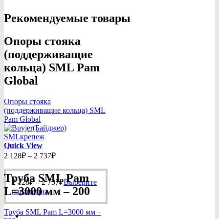
Рекомендуемые товары
Опоры стояка
(поддерживащие
кольца) SML Pam
Global
Опоры стояка
(поддерживащие кольца) SML
Pam Global
Quick View
Диапазон
2 128
₽
–
2 737
₽
цен:
2
Труба SML Pam
Диапазон
128₽
2 128
₽
–
2 737
₽
Выберите
L=3000 мм – 200
цен:
Этот
–
параметры
2
товар
2
128₽
имеет
737₽
Труба SML Pam L=3000 мм –
несколько
–