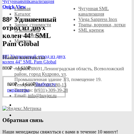
Опции
781₽
на
можно
Quick View
Главная
Чугунная SML
странице
выбрать
Каталог
канализация
товара.
на
88° Удлиненный
Доставка и оплата
Viega Sanpress Inox
странице
Запрос стоимости
Трапы, воронки, лотки
отвод из двух
товара.
О компании
SML крепеж
колен 44° SML
Контакты
Монтаж
Pam Global
88° Удлиненный отвод из двух
Наши контакты
колен 44° SML Pam Global
Диапазон
800
₽
–
4 610
₽
Адрес:
188691,Ленинградская область, Всеволожский
цен:
район, город Кудрово, ул.
800₽
Промышленная здание 3/3, помещение 19.
Диапазон
800
₽
–
4 610
–
₽
Выберите
Телефон:
8(812)932-80-13
цен:
Этот
4
параметры
Телефон:
8(931)-309-39-28
800₽
товар
Email:
info@buyjer.ru
610₽
имеет
–
несколько
4
вариаций.
610₽
Опции
Обратная связь
можно
выбрать
Наши менеджеры свяжуться с вами в течение 10 минут!
на