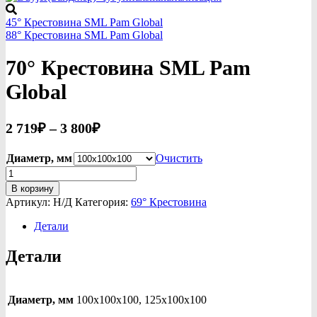
45° Крестовина SML Pam Global
88° Крестовина SML Pam Global
70° Крестовина SML Pam
Global
Диапазон
2 719
₽
–
3 800
₽
цен:
2
Диаметр, мм
Очистить
Количество
719₽
товара
В корзину
–
70°
Артикул:
Н/Д
Категория:
69° Крестовина
3
Крестовина
SML
Детали
800₽
Pam
Global
Детали
Диаметр, мм
100x100x100, 125x100x100