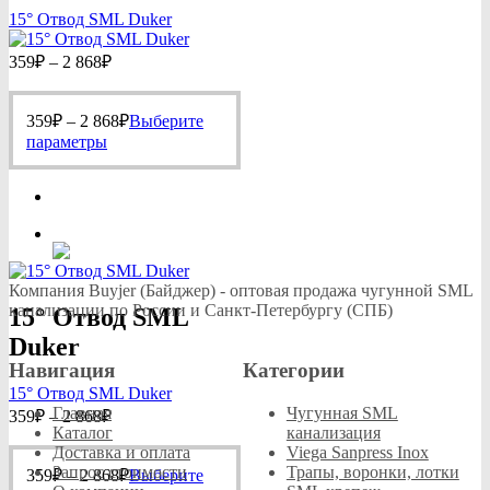
15° Отвод SML Duker
Диапазон
359
₽
–
2 868
₽
цен:
359₽
Диапазон
359
₽
–
2 868
–
₽
Выберите
цен:
Этот
2
параметры
359₽
товар
868₽
имеет
–
несколько
2
вариаций.
868₽
Опции
можно
выбрать
Компания Buyjer (Байджер) - оптовая продажа чугунной SML
на
канализации по России и Санкт-Петербургу (СПБ)
15° Отвод SML
странице
товара.
Duker
Навигация
Категории
15° Отвод SML Duker
Диапазон
Главная
Чугунная SML
359
₽
–
2 868
₽
цен:
Каталог
канализация
Доставка и оплата
Viega Sanpress Inox
359₽
Диапазон
Запрос стоимости
Трапы, воронки, лотки
359
₽
–
2 868
–
₽
Выберите