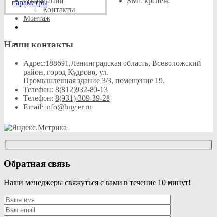
цен:
О компании
SML крепеж
Этот
2
параметры
Контакты
359₽
товар
868₽
Монтаж
имеет
–
несколько
2
вариаций.
868₽
Наши контакты
Опции
можно
выбрать
Адрес:
188691,Ленинградская область, Всеволожский
на
район, город Кудрово, ул.
странице
Промышленная здание 3/3, помещение 19.
товара.
Телефон:
8(812)932-80-13
Телефон:
8(931)-309-39-28
Email:
info@buyjer.ru
Обратная связь
Наши менеджеры свяжуться с вами в течение 10 минут!