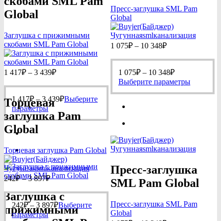
скобами SML Pam
Пресс-заглушка SML Pam
Global
Global
Заглушка с прижимными
Диапазон
скобами SML Pam Global
1 075
₽
–
10 348
₽
цен:
1
Диапазон
Диапазон
075₽
1 417
₽
–
3 439
₽
1 075
₽
–
10 348
₽
цен:
цен:
–
Этот
Выберите параметры
1
1
10
товар
Диапазон
417₽
075₽
1 417
₽
–
3 439
₽
Выберите
имеет
348₽
Торцевая
цен:
Этот
–
–
нескольк
параметры
заглушка Pam
1
товар
3
10
вариаций
417₽
имеет
Опции
439₽
348₽
Global
несколько
–
можно
вариаций.
3
выбрать
Торцевая заглушка Pam Global
Опции
на
439₽
можно
странице
Пресс-заглушка
выбрать
товара.
Диапазон
242
₽
–
3 897
₽
на
SML Pam Global
цен:
странице
Заглушка с
242₽
товара.
Диапазон
Пресс-заглушка SML Pam
242
₽
–
3 897
–
₽
Выберите
прижимными
цен:
Global
Этот
3
параметры