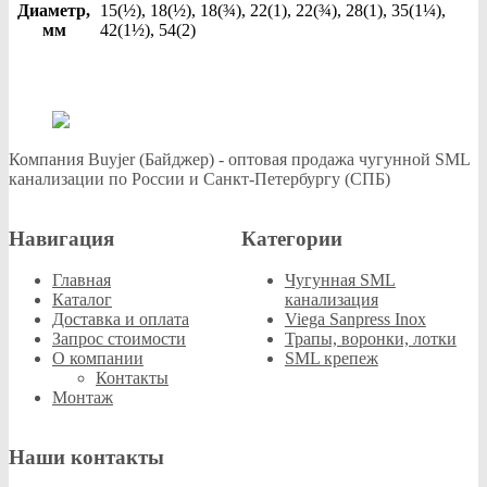
Диаметр,
15(½), 18(½), 18(¾), 22(1), 22(¾), 28(1), 35(1¼),
мм
42(1½), 54(2)
Компания Buyjer (Байджер) - оптовая продажа чугунной SML
канализации по России и Санкт-Петербургу (СПБ)
Навигация
Категории
Главная
Чугунная SML
Каталог
канализация
Доставка и оплата
Viega Sanpress Inox
Запрос стоимости
Трапы, воронки, лотки
О компании
SML крепеж
Контакты
Монтаж
Наши контакты