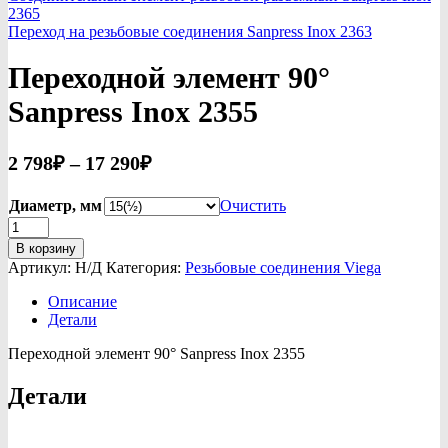
2365
Переход на резьбовые соединения Sanpress Inox 2363
Переходной элемент 90°
Sanpress Inox 2355
Диапазон
2 798
₽
–
17 290
₽
цен:
2
Диаметр, мм
Очистить
Количество
798₽
товара
В корзину
–
Переходной
Артикул:
Н/Д
Категория:
Резьбовые соединения Viega
17
элемент
90°
Описание
290₽
Sanpress
Детали
Inox
2355
Переходной элемент 90° Sanpress Inox 2355
Детали