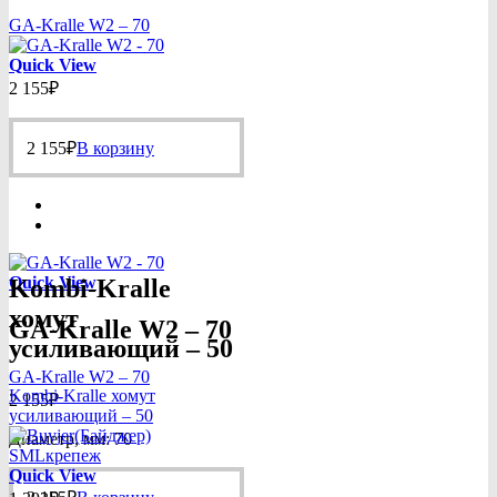
GA-Kralle W2 – 70
Quick View
2 155
₽
2 155
₽
В корзину
Quick View
Kombi-Kralle
хомут
GA-Kralle W2 – 70
усиливающий – 50
GA-Kralle W2 – 70
Kombi-Kralle хомут
2 155
₽
усиливающий – 50
Диаметр, мм: 70
Quick View