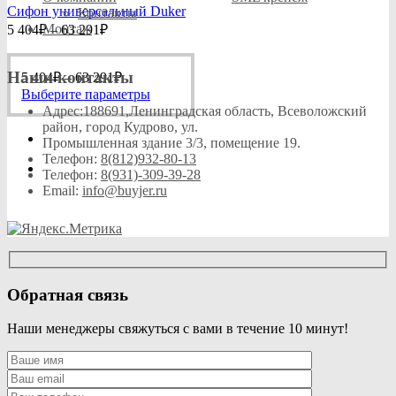
Сифон универсальный Duker
Контакты
Диапазон
Монтаж
5 404
₽
–
63 291
₽
цен:
5
Диапазон
Наши контакты
404₽
5 404
₽
–
63 291
₽
цен:
–
Этот
Выберите параметры
5
63
товар
Адрес:
188691,Ленинградская область, Всеволожский
404₽
имеет
район, город Кудрово, ул.
291₽
–
несколько
Промышленная здание 3/3, помещение 19.
63
вариаций.
Телефон:
8(812)932-80-13
Опции
Телефон:
8(931)-309-39-28
291₽
можно
Email:
info@buyjer.ru
выбрать
на
странице
товара.
Обратная связь
Наши менеджеры свяжуться с вами в течение 10 минут!