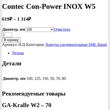
Contec Con-Power INOX W5
Диапазон
619
₽
–
1 314
₽
цен:
Диаметр, мм
619₽
Очистить
Количество
–
товара
В корзину
1
Contec
Артикул:
Н/Д
Категория:
Хомуты соединительные SML Rapid
Con-
314₽
Power
Детали
INOX
W5
Детали
Диаметр, мм
100, 125, 150, 50, 70, 80
Рекомендуемые товары
GA-Kralle W2 – 70