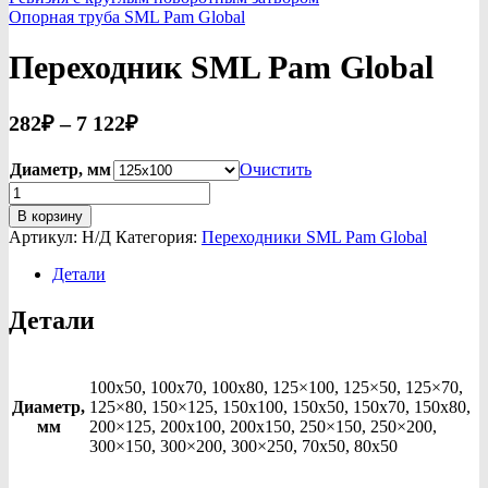
Опорная труба SML Pam Global
Переходник SML Pam Global
Диапазон
282
₽
–
7 122
₽
цен:
Диаметр, мм
282₽
Очистить
Количество
–
товара
В корзину
7
Переходник
Артикул:
Н/Д
Категория:
Переходники SML Pam Global
SML
122₽
Pam
Детали
Global
Детали
100х50, 100х70, 100х80, 125×100, 125×50, 125×70,
Диаметр,
125×80, 150×125, 150х100, 150х50, 150х70, 150х80,
мм
200×125, 200х100, 200х150, 250×150, 250×200,
300×150, 300×200, 300×250, 70х50, 80х50