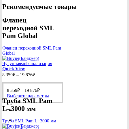
Рекомендуемые товары
Фланец
переходной SML
Pam Global
Фланец переходной SML Pam
Global
Quick View
Диапазон
8 359
₽
–
19 876
₽
цен:
8
Диапазон
359₽
8 359
₽
–
19 876
₽
цен:
–
Этот
Выберите параметры
Труба SML Pam
8
19
товар
359₽
имеет
876₽
L=3000 мм
–
несколько
19
вариаций.
Труба SML Pam L=3000 мм
Опции
876₽
можно