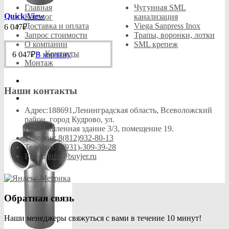
на
Главная
Чугунная SML
странице
Quick View
Каталог
канализация
товара.
Доставка и оплата
Viega Sanpress Inox
6 047
₽
Запрос стоимости
Трапы, воронки, лотки
О компании
SML крепеж
Контакты
6 047
₽
В корзину
Монтаж
Наши контакты
Адрес:
188691,Ленинградская область, Всеволожский
район, город Кудрово, ул.
Промышленная здание 3/3, помещение 19.
Телефон:
8(812)932-80-13
Телефон:
8(931)-309-39-28
Email:
info@buyjer.ru
Обратная связь
Наши менеджеры свяжуться с вами в течение 10 минут!