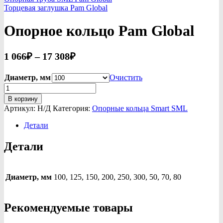
Торцевая заглушка Pam Global
Опорное кольцо Pam Global
Диапазон
1 066
₽
–
17 308
₽
цен:
1
Диаметр, мм
Очистить
Количество
066₽
товара
В корзину
–
Опорное
Артикул:
Н/Д
Категория:
Опорные кольца Smart SML
17
кольцо
Pam
Детали
308₽
Global
Детали
Диаметр, мм
100, 125, 150, 200, 250, 300, 50, 70, 80
Рекомендуемые товары