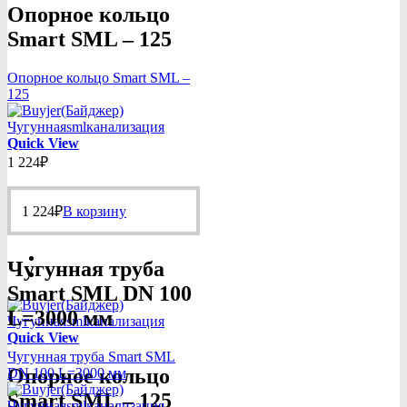
Опорное кольцо
Smart SML – 125
Опорное кольцо Smart SML –
125
Quick View
1 224
₽
1 224
₽
В корзину
Чугунная труба
Smart SML DN 100
L=3000 мм
Quick View
Чугунная труба Smart SML
Опорное кольцо
DN 100 L=3000 мм
Smart SML – 125