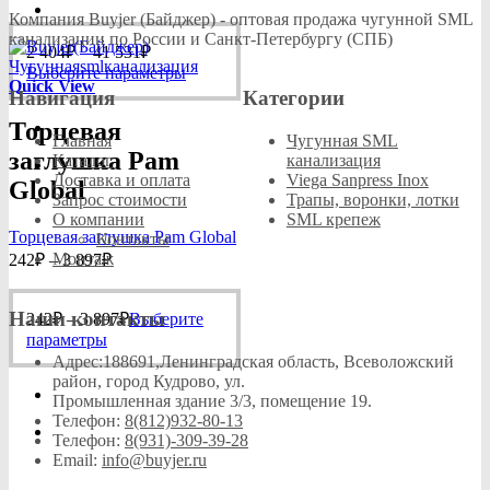
цен:
Опции
Компания Buyjer (Байджер) - оптовая продажа чугунной SML
2
можно
канализации по России и Санкт-Петербургу (СПБ)
Диапазон
404₽
2 404
₽
–
41 531
₽
выбрать
цен:
–
Этот
Выберите параметры
на
Quick View
2
41
товар
странице
Навигация
Категории
404₽
имеет
товара.
531₽
Торцевая
–
несколько
Главная
Чугунная SML
41
вариаций.
заглушка Pam
Каталог
канализация
Опции
531₽
Доставка и оплата
Viega Sanpress Inox
Global
можно
Запрос стоимости
Трапы, воронки, лотки
выбрать
О компании
SML крепеж
на
Торцевая заглушка Pam Global
Контакты
странице
Диапазон
Монтаж
242
₽
–
3 897
₽
товара.
цен:
242₽
Диапазон
Наши контакты
242
₽
–
3 897
–
₽
Выберите
цен:
Этот
3
параметры
242₽
товар
Адрес:
188691,Ленинградская область, Всеволожский
897₽
имеет
–
район, город Кудрово, ул.
несколько
3
Промышленная здание 3/3, помещение 19.
вариаций.
Телефон:
8(812)932-80-13
897₽
Опции
Телефон:
8(931)-309-39-28
можно
Email:
info@buyjer.ru
выбрать