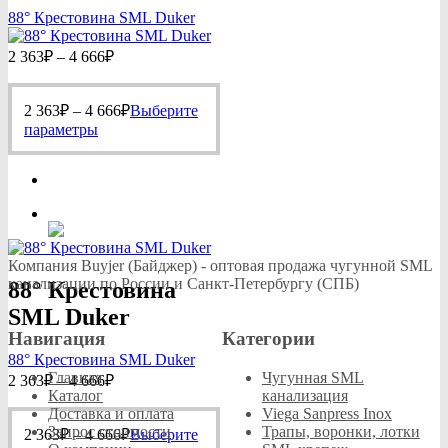
88° Крестовина SML Duker
Диапазон
2 363
₽
–
4 666
₽
цен:
2
Диапазон
363₽
2 363
₽
–
4 666
₽
Выберите
цен:
Этот
–
параметры
2
товар
4
363₽
имеет
666₽
несколько
–
вариаций.
4
Опции
666₽
можно
выбрать
Компания Buyjer (Байджер) - оптовая продажа чугунной SML
на
канализации по России и Санкт-Петербургу (СПБ)
88° Крестовина
странице
товара.
SML Duker
Навигация
Категории
88° Крестовина SML Duker
Диапазон
Главная
Чугунная SML
2 363
₽
–
4 666
₽
цен:
Каталог
канализация
2
Доставка и оплата
Viega Sanpress Inox
Диапазон
Запрос стоимости
Трапы, воронки, лотки
363₽
2 363
₽
–
4 666
₽
Выберите