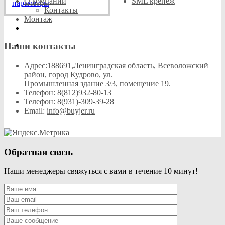
цен:
О компании
SML крепеж
Этот
–
параметры
2
Контакты
товар
4
Монтаж
363₽
имеет
666₽
несколько
–
вариаций.
4
Наши контакты
Опции
666₽
можно
выбрать
Адрес:
188691,Ленинградская область, Всеволожский
на
район, город Кудрово, ул.
странице
Промышленная здание 3/3, помещение 19.
товара.
Телефон:
8(812)932-80-13
Телефон:
8(931)-309-39-28
Email:
info@buyjer.ru
Обратная связь
Наши менеджеры свяжуться с вами в течение 10 минут!